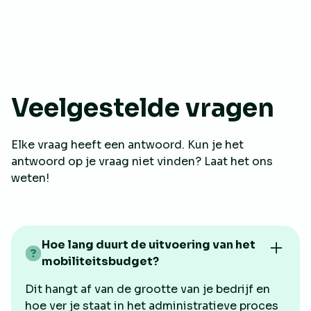
Veelgestelde vragen
Elke vraag heeft een antwoord. Kun je het
antwoord op je vraag niet vinden? Laat het ons
"Mbrella has made it possible to log all our
weten!
mobility expenses and journeys, which is
linked to our tool to register holidays. All
these systems are linked together, which is a
big plus."
Hoe lang duurt de uitvoering van het
mobiliteitsbudget?
Florence Lemerle
HR business Partner
Dit hangt af van de grootte van je bedrijf en
hoe ver je staat in het administratieve proces