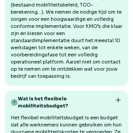
(bestaand mobiliteitsbeleid, TCO-
berekening…). We nemen de nodige tijd om te
zorgen voor een hoogwaardige en volledig
conforme implementatie. Voor KMO’s die klaar
zijn en kiezen voor een
standaardimplementatie duurt het meestal 10
werkdagen tot enkele weken, van de
voorbereidingsfase tot een volledig
operationeel platform. Aarzel niet om contact
"Because it is so easy and useful to manage
op te nemen om te ontdekken wat voor jouw
their mobility budget via Mbrella, we're
bedrijf van toepassing is.
always actively proposing this to our
employees.”
Wat is het flexibele
Louis Opsomer
mobiliteitsbudget?
Head of Finance & Ops
Het flexibel mobiliteitsbudget is een budget
dat alle werknemers kunnen gebruiken om hun
duurzame mobiliteitskosten te vergoeden. Ze