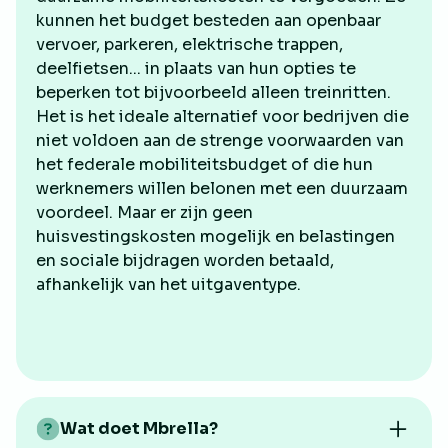
kunnen het budget besteden aan openbaar
vervoer, parkeren, elektrische trappen,
deelfietsen... in plaats van hun opties te
beperken tot bijvoorbeeld alleen treinritten.
Het is het ideale alternatief voor bedrijven die
niet voldoen aan de strenge voorwaarden van
het federale mobiliteitsbudget of die hun
"Mbrella is een eenvoudige en intuïtieve tool,
werknemers willen belonen met een duurzaam
binnen ieders bereik."
voordeel. Maar er zijn geen
huisvestingskosten mogelijk en belastingen
Eugénie M.
en sociale bijdragen worden betaald,
Werkneemster
afhankelijk van het uitgaventype.
Wat doet Mbrella?