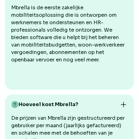
Mbrella is de eerste zakelijke
mobiliteitsoplossing die is ontworpen om
werknemers te ondersteunen en HR-
"Ik gebruik de reisplanner op Mbrella. Van
professionals volledig te ontzorgen. We
zodra het mogelijk was, heb ik mijn traject
bieden software die u helpt bij het beheren
van thuis naar bedrijf in de app ingegeven. De
van mobiliteitsbudgetten, woon-werkverkeer
app berekent meteen de kilometers voor
vergoedingen, abonnementen op het
mijn heen- en terugrit. Nu kan ik met Mbrella
openbaar vervoer en nog veel meer.
mijn verplaatsingen transparant en
gemakkelijk invoeren."
Amélie de Lange
Werkneemster
Hoeveel kost Mbrella?
De prijzen van Mbrella zijn gestructureerd per
gebruiker per maand (jaarlijks gefactureerd)
en schalen mee met de behoeften van je