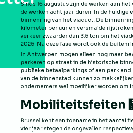
Sinds 16 augustus zijn de werken aan het v
de werken acht jaar duren. In de huidige 
binnenring van het viaduct. De binnenr
kilometer per uur en versmalde rijstroke
verkeer zwaarder dan 3.5 ton om het viadu
2025. Na deze fase wordt ook de buiten
In Antwerpen mogen alleen nog maar be
parkeren op straat in de historische bin
publieke betaalparkings of aan park and 
van de binnenstad kunnen zo makkelijker
ondernemers wel moeilijker worden om i
Mobiliteitsfeiten 
Brussel kent een toename in het aantal f
vier jaar stegen de ongevallen respectiev