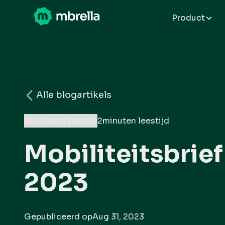
Product
Alle blogartikels
No items found.
2
minuten leestijd
Mobiliteitsbrie
2023
Gepubliceerd op
Aug 31, 2023