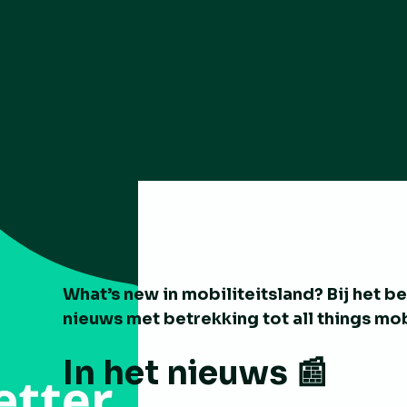
What’s new in mobiliteitsland? Bij het b
nieuws met betrekking tot
all things mob
In het nieuws 📰