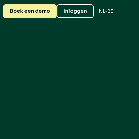
Boek een demo
Inloggen
NL-BE