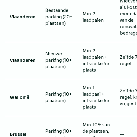
Niet ver
als kos
Bestaande
Min. 2
meer d
Vlaanderen
parking (20+
laadpalen
van de
plaatsen)
renovat
bedrag
Min. 2
Nieuwe
laadpalen +
Zelfde 
Vlaanderen
parking (10+
infra elke 4e
regel
plaatsen)
plaats
Min. 1
Zelfde 
Parking (10+
laadpaal +
Wallonië
regel; 
plaatsen)
infra elke 5e
vrijgest
plaats
Min. 10% van
Parking (10+
de plaatsen,
Brussel
—