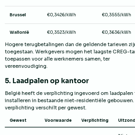
Brussel
€0,3426/kWh
€0,3555/kWh
Wallonië
€0,3523/kWh
€0,3636/kWh
Hogere terugbetalingen dan de geldende tarieven zij
toegestaan. Werkgevers mogen het laagste CREG-tar
toepassen voor alle werknemers samen, ter
vereenvoudiging.
5. Laadpalen op kantoor
België heeft de verplichting ingevoerd om laadpalen 
installeren in bestaande niet-residentiële gebouwen.
verplichting verschilt per gewest.
Gewest
Voorwaarde
Verplichting
Uitzond