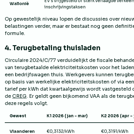
EV's vrijgesteld of sterk verlaagde verkeer
Wallonië
inschrijvingstaksen
Op gewestelijk niveau lopen de discussies over nieu
belastingen verder, maar er bestaat nog geen definiti
formule.
4. Terugbetaling thuisladen
Circulaire 2024/C/77 verduidelijkt de fiscale behand
van terugbetaalde elektriciteitskosten voor het lade
een bedrijfswagen thuis. Werkgevers kunnen terugbe
op basis van werkelijke elektriciteitskosten of via een
tarief per kWh dat kwartaalgewijs wordt vastgesteld 
de
CREG
. Er geldt geen bijkomend VAA als de terugb
deze regels volgt.
Gewest
K1 2026 (jan – mar)
K2 2026 (apr – 
Vlaanderen
€0,3132/kWh
€0,3191/kWh