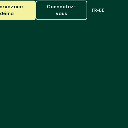
ervez une
Connectez-
FR-BE
démo
vous