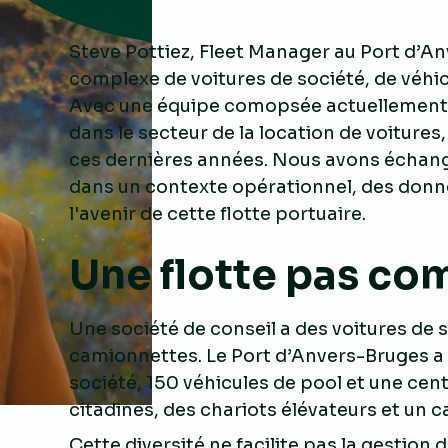
Steve Pottiez, Fleet Manager au Port d’
complexe de voitures de société, de véhic
Avec une équipe comopsée actuellement 
dans le secteur de la location de voitures
ces dernières années. Nous avons échangé a
dans un contexte opérationnel, des donnée
l'avenir de cette flotte portuaire.
Une flotte pas co
Une société de conseil a des voitures de 
camionnettes. Le Port d’Anvers-Bruges a to
société, 150 véhicules de pool et une centa
citadines, des chariots élévateurs et un
Cette diversité ne facilite pas la gestion 