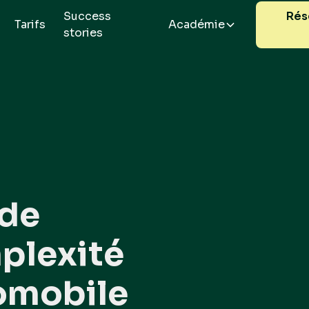
Success
Rés
Tarifs
Académie
stories
 de
plexité
tomobile