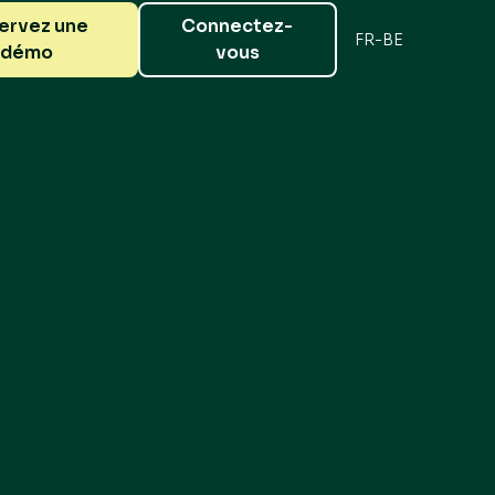
ervez une
Connectez-
FR-BE
démo
vous