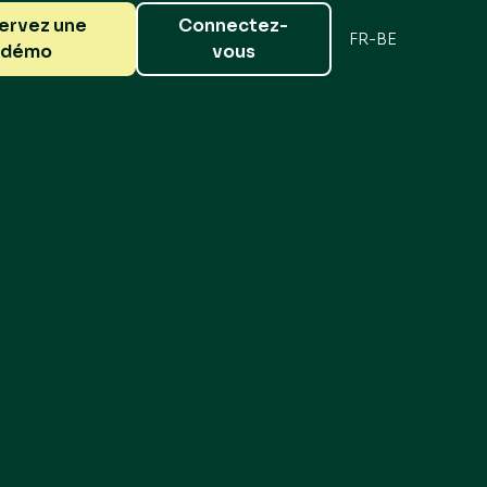
ervez une
Connectez-
FR-BE
démo
vous