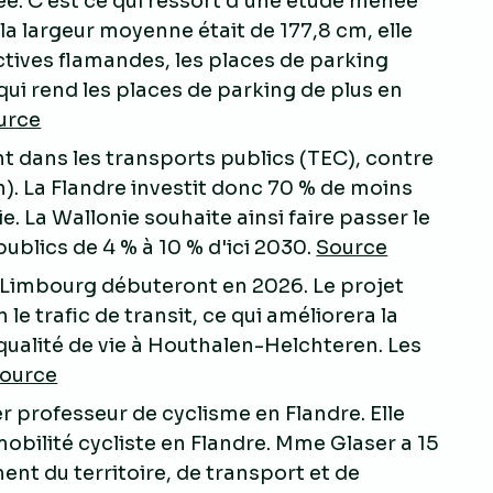
ée. C'est ce qui ressort d'une étude menée
a largeur moyenne était de 177,8 cm, elle
ctives flamandes, les places de parking
qui rend les places de parking de plus en
urce
nt dans les transports publics (TEC), contre
n). La Flandre investit donc 70 % de moins
e. La Wallonie souhaite ainsi faire passer le
blics de 4 % à 10 % d'ici 2030.
Source
e Limbourg débuteront en 2026. Le projet
le trafic de transit, ce qui améliorera la
la qualité de vie à Houthalen-Helchteren. Les
ource
r professeur de cyclisme en Flandre. Elle
obilité cycliste en Flandre. Mme Glaser a 15
t du territoire, de transport et de