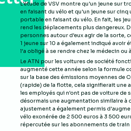
L'étude de VSV montre qu'un jeune sur tr
en faisant du vélo et qu'un jeune sur cinq
portable en faisant du vélo. En fait, les
rend les déplacements plus dangereux. D
personnes autour d'eux agir de la sorte, 
1 jeune sur 10 a également indiqué avoir é
l'a obligé à se rendre chez le médecin ou à
Le ATN pour les voitures de société foncti
augmenté cette année selon la formule 
sur la base des émissions moyennes de CO2
(rapide) de la flotte, cela signifierait u
les employés qui n'ont pas de voiture de 
désormais une augmentation similaire à 
ajustement a également permis d'augme
vélo exonérée de 2 500 euros à 3 500 euro
répercutée sur les abonnements de train